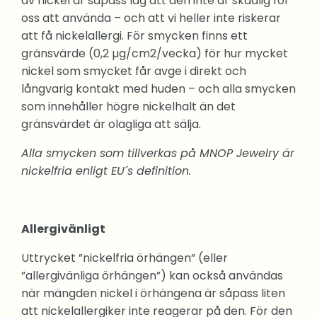
av nickel är såpass låg att den inte är skadlig för
oss att använda – och att vi heller inte riskerar
att få nickelallergi. För smycken finns ett
gränsvärde (0,2 µg/cm2/vecka) för hur mycket
nickel som smycket får avge i direkt och
långvarig kontakt med huden – och alla smycken
som innehåller högre nickelhalt än det
gränsvärdet är olagliga att sälja.
Alla smycken som tillverkas på MNOP Jewelry är
nickelfria enligt EU´s definition.
Allergivänligt
Uttrycket ”nickelfria örhängen” (eller
”allergivänliga örhängen”) kan också användas
när mängden nickel i örhängena är såpass liten
att nickelallergiker inte reagerar på den. För den