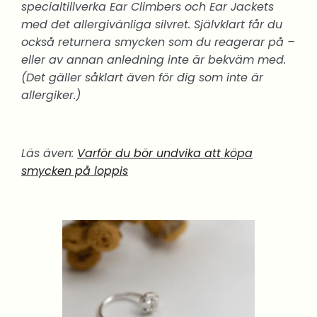
specialtillverka Ear Climbers och Ear Jackets
med det allergivänliga silvret. Självklart får du
också returnera smycken som du reagerar på –
eller av annan anledning inte är bekväm med.
(Det gäller såklart även för dig som inte är
allergiker.)
Läs även:
V
arför du bör undvika att köpa
smycken på loppis