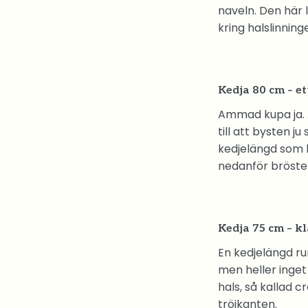
naveln. Den här 
kring halslinning
Kedja 80 cm – ett
Ammad kupa ja. 
till att bysten j
kedjelängd som l
nedanför brösten
Kedja 75 cm – k
En kedjelängd run
men heller inget
hals, så kallad 
tröjkanten.