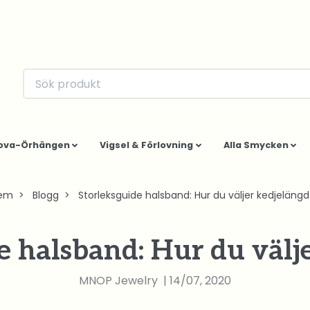
ova-Örhängen
Vigsel & Förlovning
Alla Smycken
em
Blogg
Storleksguide halsband: Hur du väljer kedjelängd
e halsband: Hur du välj
MNOP Jewelry
|
14/07, 2020