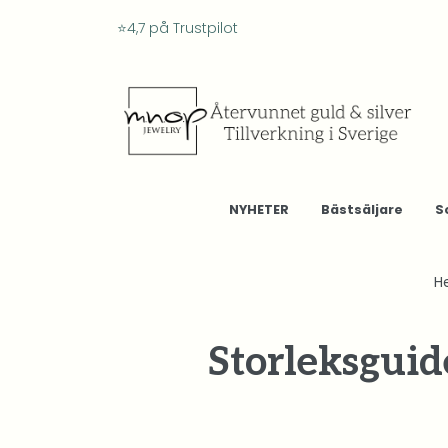
⭐4,7 på Trustpilot
NYHETER
Bästsäljare
S
H
Storleksguid