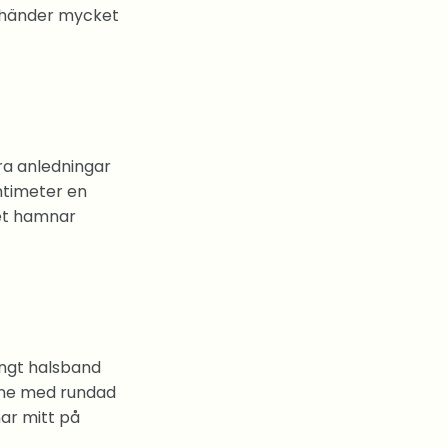
et händer mycket
ra anledningar
entimeter en
get hamnar
långt halsband
inne med rundad
nar mitt på