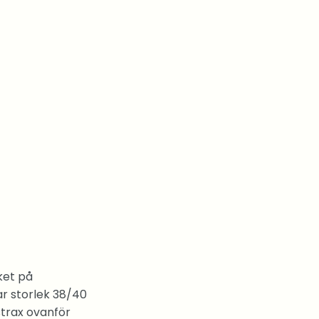
ket på
ar storlek 38/40
trax ovanför