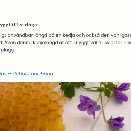
yggt till v-ringat
digt användbar längd på en kedja och också den vanligas
. Även denna kedjelängd är ett snyggt val till skjortor – så
 plagg.
tips – dubbla halsband