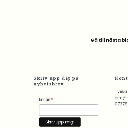
Gå till nästa b
Skriv upp dig på
Kont
nyhetsbrev
Tveka 
info@
*
Email
07378