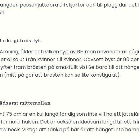
längden passar jättebra till skjortor och till plagg där d
en.
 riktigt bröstlyft
Amning, ålder och vilken typ av BH man använder är någ
u ser olika ut från kvinnor till kvinnor. Oavsett byst är 80 c
yfter fram brösten på smakfullt vis! Se bara till att hän
 (mitt på gör att brösten kan se lite konstiga ut).
lädsamt mittemellan
t 75 cm är en kul längd för dig som inte vill ha ett jätte
 för nära halsen. Det är också en klädsam längd till ett l
crew neck. Viktigt att tänka på här är att hänget inte ham