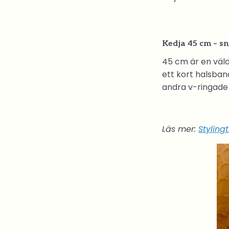
Kedja 45 cm – sn
45 cm är en väl
ett kort halsband
andra v-ringade
Läs mer:
Styling