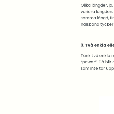
Olika längder, ja
variera längden.
samma längd, fi
halsband tycker 
3. Två enkla ell
Tänk två enkla m
”power”. Då blir
som inte tar up