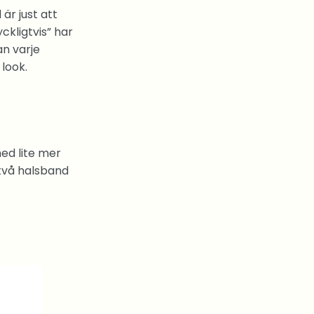
är just att
ckligtvis” har
an varje
 look.
ed lite mer
 två halsband