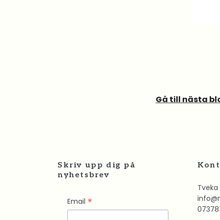
Gå till nästa b
Skriv upp dig på
Kont
nyhetsbrev
Tveka 
info@
*
Email
07378