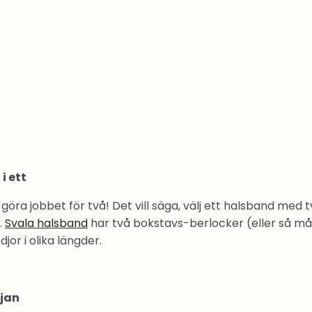
i ett
 göra jobbet för två! Det vill säga, välj ett halsband med 
.
Svala halsband
har två bokstavs-berlocker (eller så m
djor i olika längder.
djan