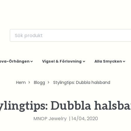
ova-Örhängen
Vigsel & Förlovning
Alla Smycken
Hem
Blogg
Stylingtips: Dubbla halsband
ylingtips: Dubbla halsb
MNOP Jewelry
|
14/04, 2020