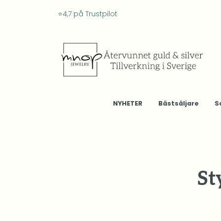
⭐4,7 på Trustpilot
NYHETER
Bästsäljare
S
St