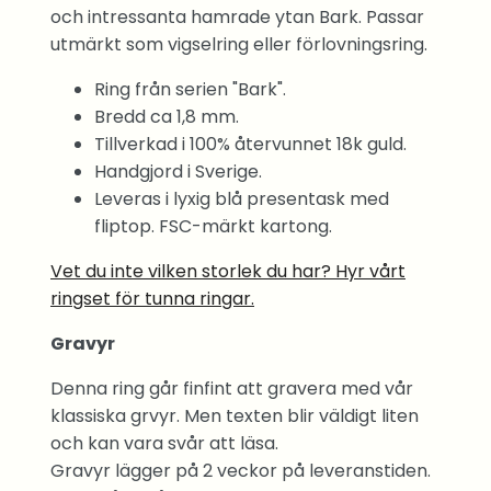
och intressanta hamrade ytan Bark. Passar
utmärkt som vigselring eller förlovningsring.
Ring från serien "Bark".
Bredd ca 1,8 mm.
Tillverkad i 100% återvunnet 18k guld.
Handgjord i Sverige.
Leveras i lyxig blå presentask med
fliptop. FSC-märkt kartong.
Vet du inte vilken storlek du har? Hyr vårt
ringset för tunna ringar.
Gravyr
Denna ring går finfint att gravera med vår
klassiska grvyr. Men texten blir väldigt liten
och kan vara svår att läsa.
Gravyr lägger på 2 veckor på leveranstiden.