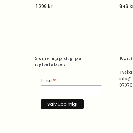
1 299 kr
849 k
Skriv upp dig på
Kont
nyhetsbrev
Tveka 
info@
*
Email
07378