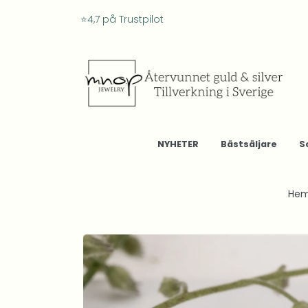
⭐4,7 på Trustpilot
NYHETER
Bästsäljare
S
He