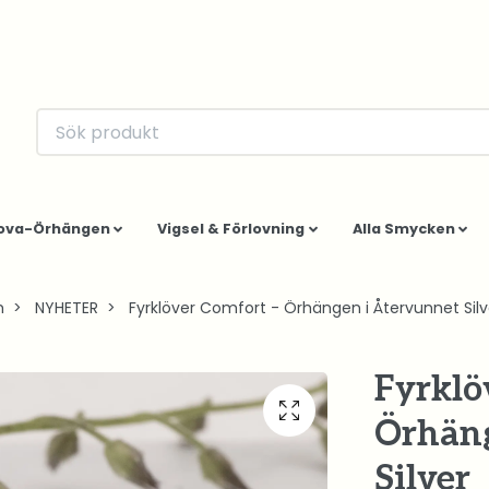
ova-Örhängen
Vigsel & Förlovning
Alla Smycken
m
NYHETER
Fyrklöver Comfort - Örhängen i Återvunnet Silv
Fyrklö
Örhäng
Silver