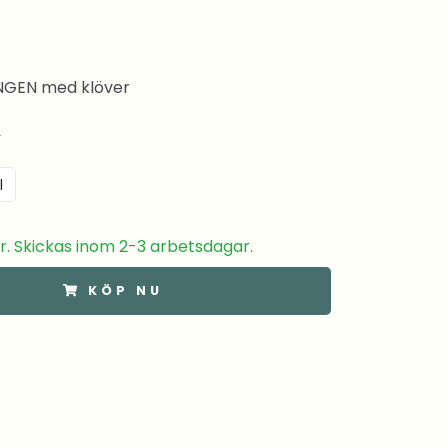
GEN med klöver
r
l
er. Skickas inom 2-3 arbetsdagar.
KÖP NU