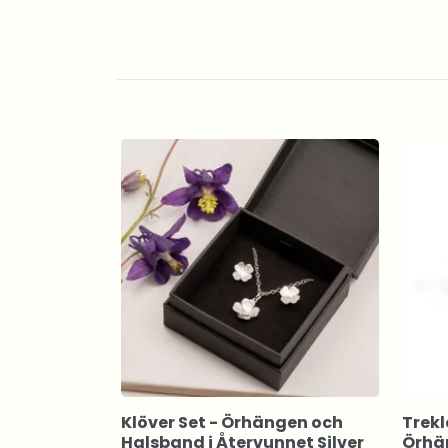
Klöver Set - Örhängen och
Trekl
Halsband i Återvunnet Silver
Örhän