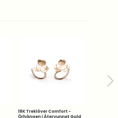
18K Treklöver Comfort -
18K Fyrklöv
Örhängen i Återvunnet Guld
Örhängen i