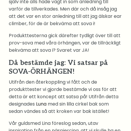
själv inte alls hade vägt in som anledning till
varför de tillverkades. Men där och då insåg jag
att det var en stor anledning till att jag älskar ear
climber, för de är bekväma att sova i!
Produkttesterna gick därefter tydligt över till att
prov-sova med våra örhängen, var de tillräckligt
bekväma att sova i? Svaret var JA!
Då bestämde jag: Vi satsar på
SOVA-ÖRHÄNGEN!
Utifrån den återkoppling vi fått och de
produkttester vi gjorde bestämde vi oss för att
detta är ett koncept att satsa på! Utifrån detta
designades
Luna
med sin lilla cirkel bak som
sedan vändes så att kroken var bak istället!
Vår guldsmed Lina föreslog sedan, utav
inspiration från en näspiercing, att vi skulle ha en