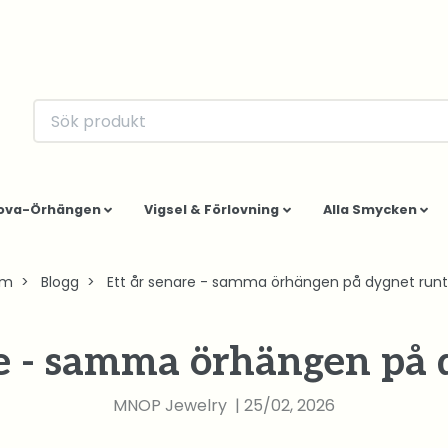
ova-Örhängen
Vigsel & Förlovning
Alla Smycken
em
Blogg
Ett år senare - samma örhängen på dygnet runt
re - samma örhängen på 
MNOP Jewelry
|
25/02, 2026