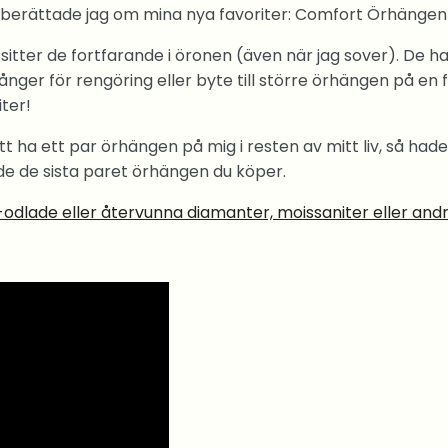
n berättade jag om mina nya favoriter: Comfort Örhänge
sitter de fortfarande i öronen (även när jag sover). De ha
nger för rengöring eller byte till större örhängen på en f
ter!
t ha ett par örhängen på mig i resten av mitt liv, så hade 
de de sista paret örhängen du köper.
-odlade eller återvunna diamanter, moissaniter eller and