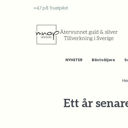
⭐4,7 på Trustpilot
NYHETER
Bästsäljare
S
H
Ett år sena