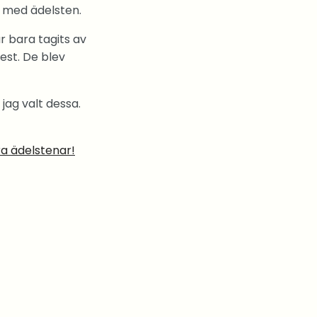
n med ädelsten.
r bara tagits av
est. De blev
jag valt dessa.
ra ädelstenar!