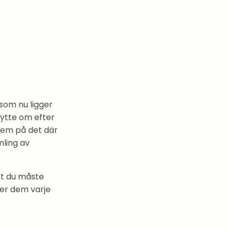
som nu ligger
ytte om efter
 dem på det där
mling av
tt du måste
ter dem varje