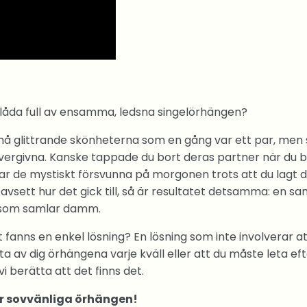
 låda full av ensamma, ledsna singelörhängen?
må glittrande skönheterna som en gång var ett par, men 
rgivna. Kanske tappade du bort deras partner när du b
 var de mystiskt försvunna på morgonen trots att du lagt
avsett hur det gick till, så är resultatet detsamma: en sa
 som samlar damm.
fanns en enkel lösning? En lösning som inte involverar a
a av dig örhängena varje kväll eller att du måste leta ef
i berätta att det finns det.
r sovvänliga örhängen!