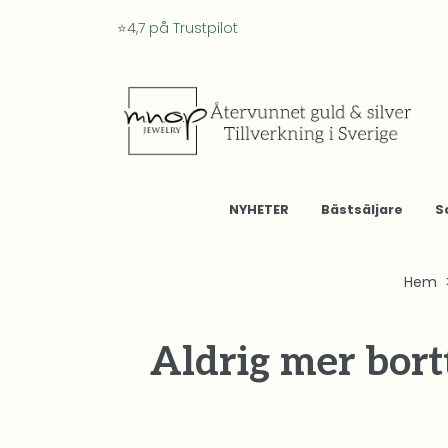
⭐4,7 på Trustpilot
NYHETER
Bästsäljare
S
Hem
Aldrig mer bort