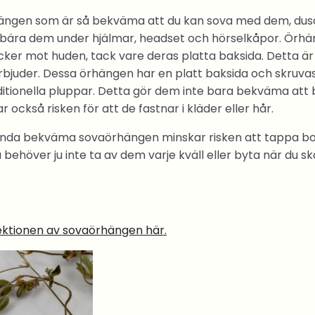
rhängen som är så bekväma att du kan sova med dem, d
d bära dem under hjälmar, headset och hörselkåpor. Örh
trycker mot huden, tack vare deras platta baksida. Detta ä
juder. Dessa örhängen har en platt baksida och skruvas i
ditionella pluppar. Detta gör dem inte bara bekväma att
r också risken för att de fastnar i kläder eller hår.
da bekväma sovaörhängen minskar risken att tappa bo
behöver ju inte ta av dem varje kväll eller byta när du sk
lektionen av sovaörhängen här.