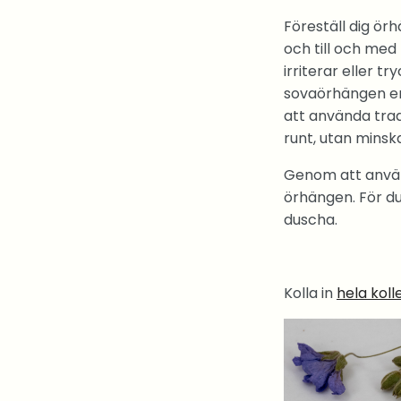
Föreställ dig ö
och till och me
irriterar eller 
sovaörhängen erb
att använda tra
runt, utan minska
Genom att använ
örhängen. För du 
duscha.
Kolla in
hela kol