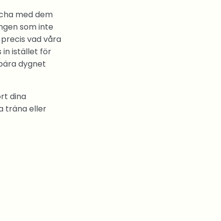
uscha med dem
ängen som inte
r precis vad våra
n istället för
 bära dygnet
rt dina
a träna eller