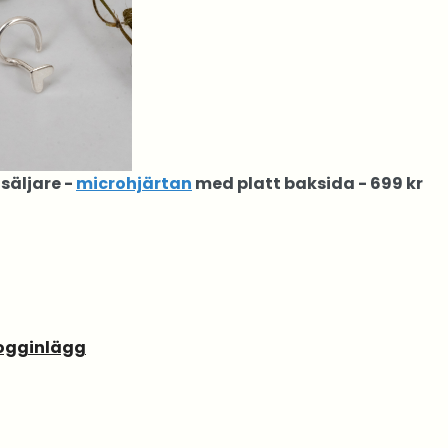
säljare -
microhjärtan
med platt baksida - 699 kr
logginlägg